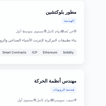
مطور بلوكتشين
الهندسة
عن بُعد
دوام كامل
مستوى متوسط-أول
بناء تطبيقات لامركزية لإنترنت الأشياء الصناعي والروبوتات على Ethereum وبروتوكول Internet Computer. تصميم وتنفيذ العقود الذكية لحل
Smart Contracts
ICP
Ethereum
Solidity
مهندس أنظمة الحركة
هندسة الروبوتات
جنيف، سويسرا
دوام كامل
مستوى أول