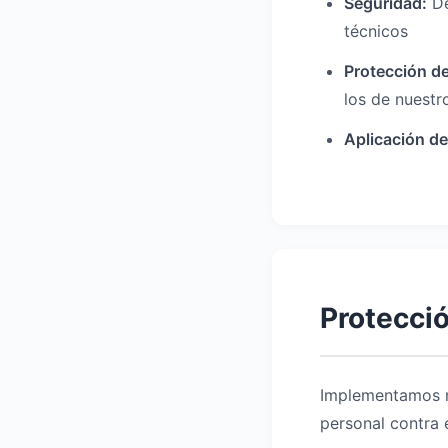
Seguridad:
De
técnicos
Protección d
los de nuestr
Aplicación d
Protecci
Implementamos m
personal contra e