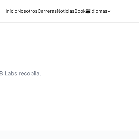
Inicio
Nosotros
Carreras
Noticias
Book
Idiomas
B Labs recopila,