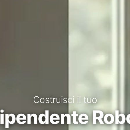
Costruisci il tuo
ipendente Rob