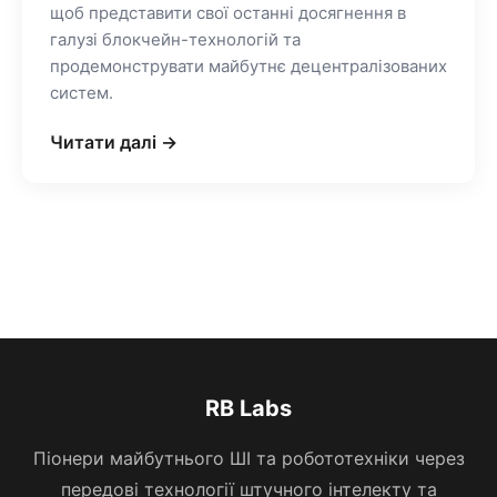
щоб представити свої останні досягнення в
галузі блокчейн-технологій та
продемонструвати майбутнє децентралізованих
систем.
Читати далі →
RB Labs
Піонери майбутнього ШІ та робототехніки через
передові технології штучного інтелекту та