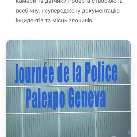
камери та датчики Роберта створюють
всебічну, неупереджену документацію
інцидентів та місць злочинів