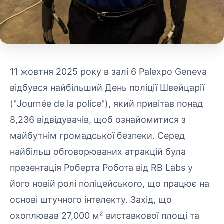
11 жовтня 2025 року в залі 6 Palexpo Geneva
відбувся найбільший День поліції Швейцарії
("Journée de la police"), який привітав понад
8,236 відвідувачів, щоб ознайомитися з
майбутнім громадської безпеки. Серед
найбільш обговорюваних атракцій була
презентація Роберта Робота від RB Labs у
його новій ролі поліцейського, що працює на
основі штучного інтелекту. Захід, що
охоплював 27,000 м² виставкової площі та