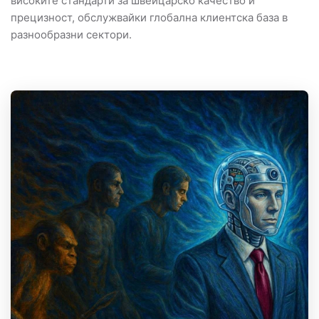
високите стандарти за швейцарско качество и
прецизност, обслужвайки глобална клиентска база в
разнообразни сектори.