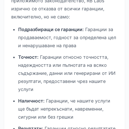
приложимото законодателство, RB Labs
изрично се отказва от всички гаранции,
включително, но не само:
Подразбиращи се гаранции:
Гаранции за
продаваемост, годност за определена цел
и ненарушаване на права
Точност:
Гаранции относно точността,
надеждността или пълнотата на всяко
съдържание, данни или генерирани от ИИ
резултати, предоставени чрез нашите
услуги
Наличност:
Гаранции, че нашите услуги
ще бъдат непрекъснати, навременни,
сигурни или без грешки
Резултати:
Гаранции относно резултатите,